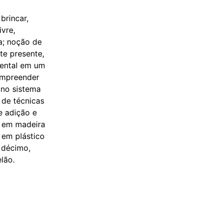
brincar,
ivre,
a; noção de
te presente,
mental em um
ompreender
 no sistema
de técnicas
e adição e
s em madeira
 em plástico
, décimo,
lão.