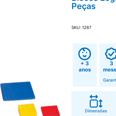
Peças
SKU: 1267
+ 3
3
anos
mes
Garant
Dimensões