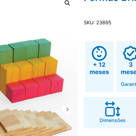
SKU: 23895
+ 12
3
meses
mes
Garant
Dimensões