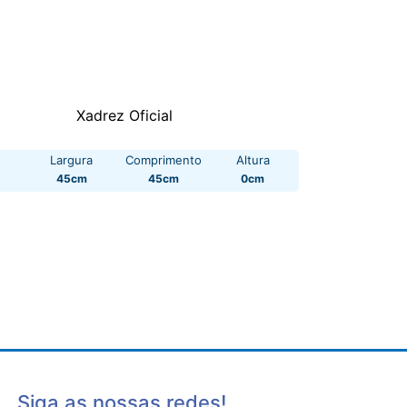
Xadrez Oficial
Largura
Comprimento
Altura
45cm
45cm
0cm
Siga as nossas redes!