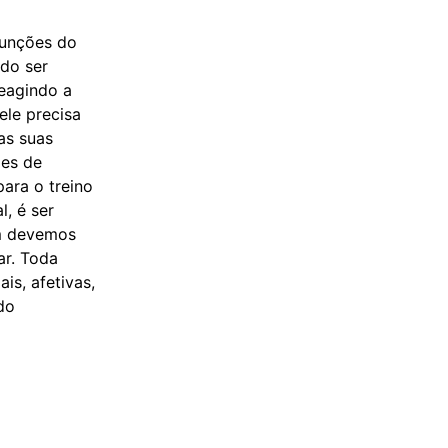
funções do
do ser
eagindo a
ele precisa
as suas
des de
ara o treino
l, é ser
im devemos
ar. Toda
is, afetivas,
do