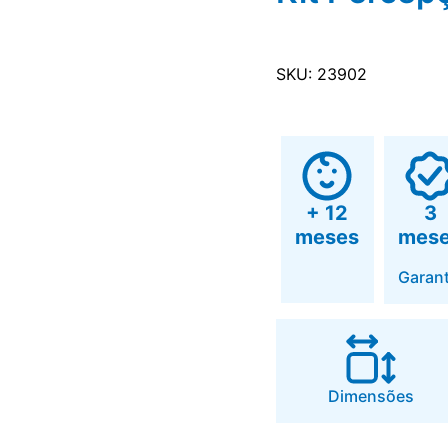
SKU: 23902
+ 12
3
meses
mes
Garant
Dimensões