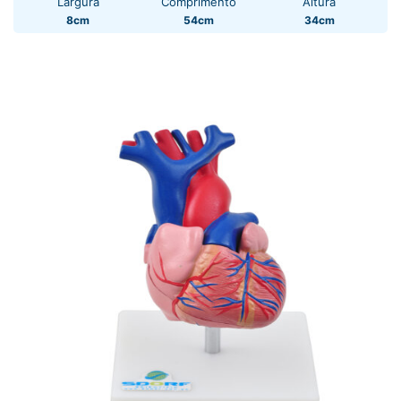
Largura
Comprimento
Altura
8cm
54cm
34cm