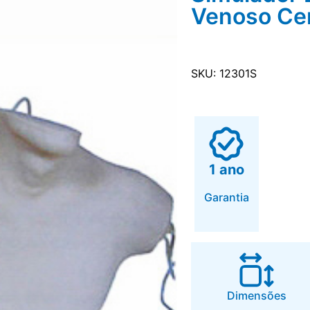
Venoso Cen
SKU: 12301S
1 ano
Garantia
Dimensões