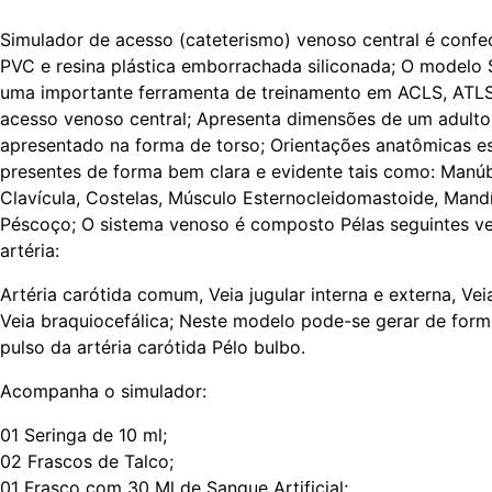
Simulador de acesso (cateterismo) venoso central é conf
PVC e resina plástica emborrachada siliconada; O modelo
uma importante ferramenta de treinamento em ACLS, ATLS
acesso venoso central; Apresenta dimensões de um adulto
apresentado na forma de torso; Orientações anatômicas e
presentes de forma bem clara e evidente tais como: Manúb
Clavícula, Costelas, Músculo Esternocleidomastoide, Mandí
Péscoço; O sistema venoso é composto Pélas seguintes ve
artéria:
Artéria carótida comum, Veia jugular interna e externa, Vei
Veia braquiocefálica; Neste modelo pode-se gerar de for
pulso da artéria carótida Pélo bulbo.
Acompanha o simulador:
01 Seringa de 10 ml;
02 Frascos de Talco;
01 Frasco com 30 Ml de Sangue Artificial;