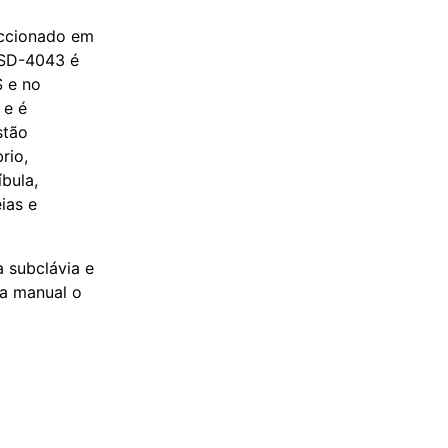
eccionado em
 SD-4043 é
 e no
 e é
stão
rio,
bula,
ias e
a subclávia e
ma manual o