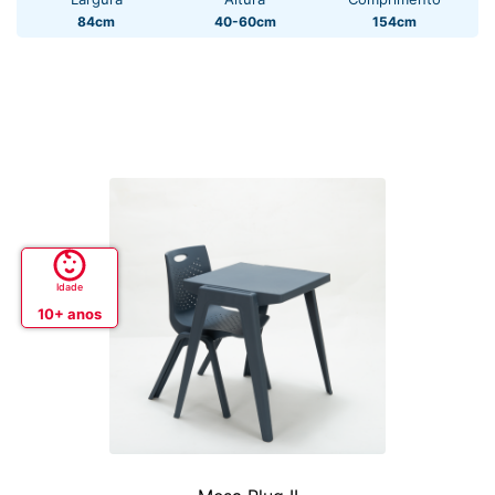
84cm
40-60cm
154cm
Idade
10+ anos