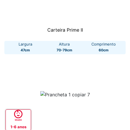
Carteira Prime II
Largura
Altura
Comprimento
47cm
70-79cm
60cm
Idade
1-6 anos