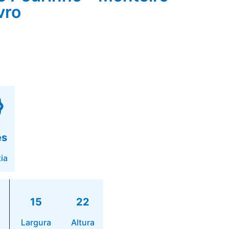
vro
es
ia
15
22
Largura
Altura