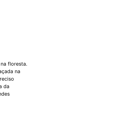
na floresta.
caçada na
reciso
a da
ndes