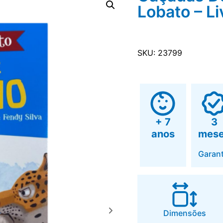
Lobato – Li
SKU: 23799
+ 7
3
anos
mes
Garant
Dimensões