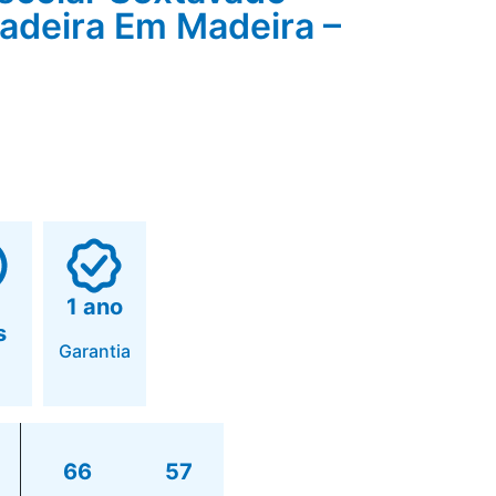
adeira Em Madeira –
1 ano
s
Garantia
66
57