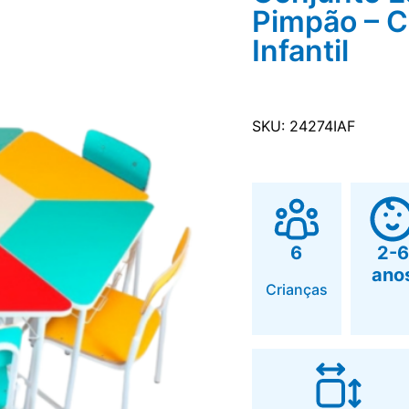
Pimpão – C
Infantil
SKU: 24274IAF
6
2-6
ano
Crianças