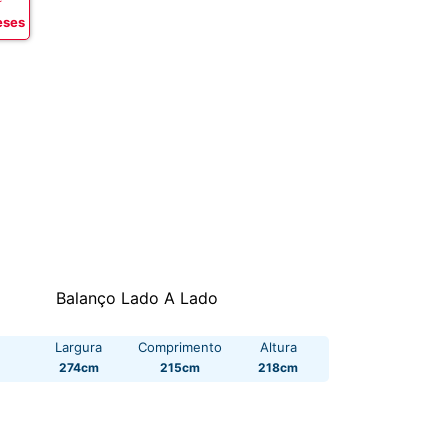
eses
Balanço Lado A Lado
Largura
Comprimento
Altura
274cm
215cm
218cm