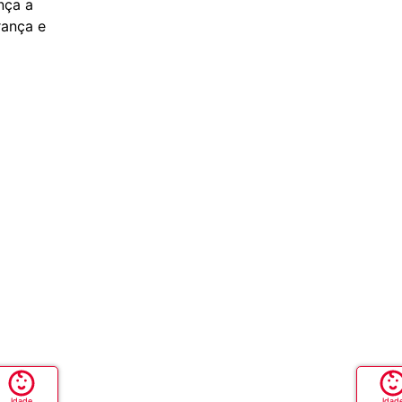
nça a
rança e
Idade
Idad