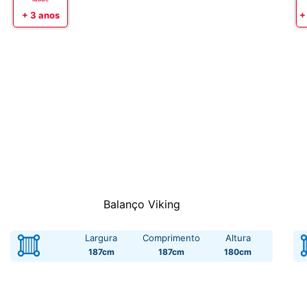
+ 3 anos
+
Balanço Viking
Largura
Comprimento
Altura
187cm
187cm
180cm