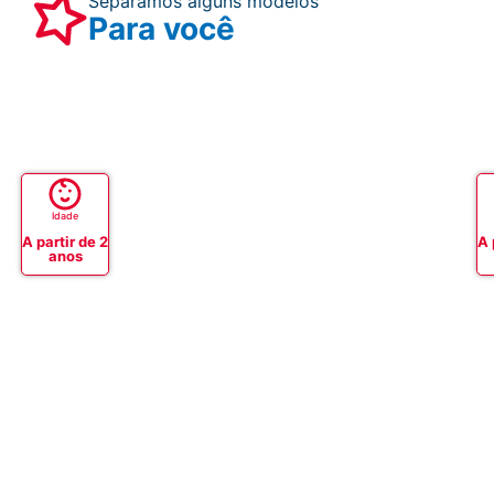
Separamos alguns modelos
Para você
Idade
A partir de 2
A 
anos