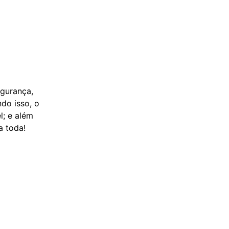
gurança,
do isso, o
l; e além
a toda!