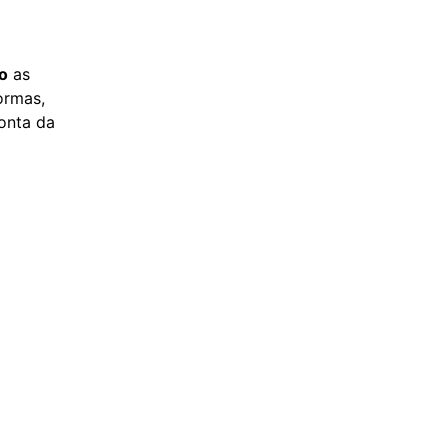
o
as
ormas,
onta da