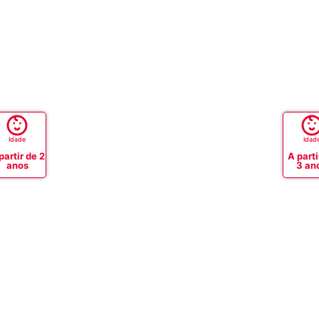
Idade
Idad
partir de 2
A parti
anos
3 an