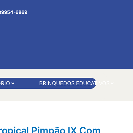
 99954-6869
RIO
BRINQUEDOS EDUCATIVOS
ropical Pimpão IX Com